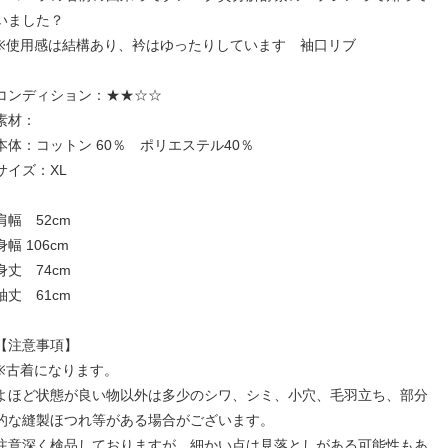
いました？
※使用感は結構あり、衿はゆったりしています 袖口リブ
コンディション：★★☆☆
素材：
本体：コットン 60％ ポリエステル40％
サイズ：XL
肩幅 52cm
身幅 106cm
身丈 74cm
袖丈 61cm
【注意事項】
※古着になります。
よほど状態が良い物以外は多少のシワ、シミ、小穴、毛羽立ち、部分
的な縫製ほつれ等がある場合がございます。
注意深く検品しておりますが、細かい点は見落としがある可能性もあ