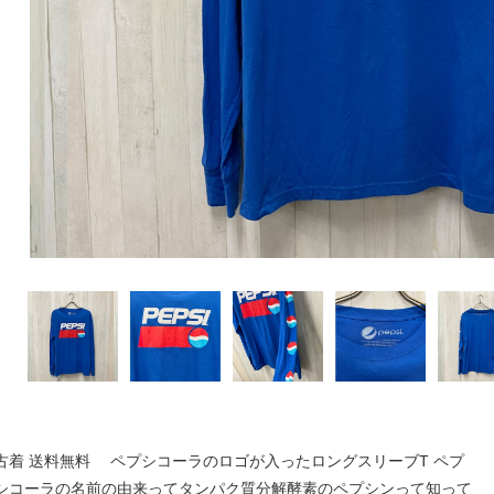
古着 送料無料 ペプシコーラのロゴが入ったロングスリーブT ペプ
シコーラの名前の由来ってタンパク質分解酵素のペプシンって知って