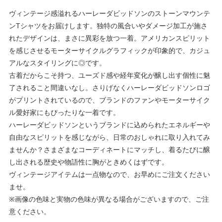
ヴィンテージ感溢れるハーレーダビッドソンのストーンマウンテ
ンTシャツをお届けします。独特の風合いやダメージ加工が施さ
れたデザインは、まさに異彩を放つ一着。アメリカンスピリット
を感じさせるモーターサイクルグラフィックが印象的で、カジュ
アルなスタイリングに◎です。
古着だからこそ持つ、ユーズド感や経年変化が醸し出す個性に魅
了されること間違いなし。さりげなくハーレーダビッドソンロゴ
がプリントされているので、ブランドのファンやモーターサイク
ル愛好家にもぴったりな一着です。
ハーレーダビッドソンというブランドに込められたエネルギーや
自由なスピリットを感じながら、日常のおしゃれに取り入れてみ
ませんか？さまざまなコーディネートにマッチし、着るたびに醸
し出される歴史や物語性に胸がときめくはずです。
ヴィンテージアイテムは一点物なので、お早めにご注文ください
ませ。
※画像の色味と実物の色味が異なる場合がございますので、ご注
意ください。